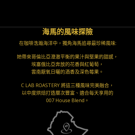
海馬的風味探險
在咖啡浩瀚海洋中，獨角海馬追尋最珍稀風味:
她帶來哥倫比亞澄澈平衡的果汁與堅果的甜感，
埃塞俄比亞奔放的花香與紅葡萄，
雲南厭氧日曬的酒香及深色莓果。
C LAB ROASTERY 將這三種風味完美融合，
以中度烘焙打造層次豐富、適合每天享用的
007 House Blend。