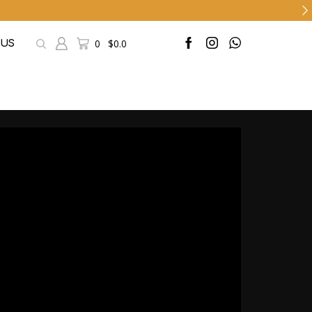
0
$
0.0
 US