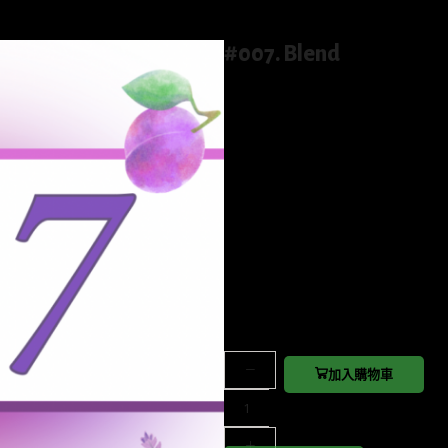
#007. Blend
$
95.0
–
$
400.0
Flavor: Plum, Red Grape, Pu
布冧，深紅提子，紫色花香，黃糖，
Weight
加入購物車
#
0