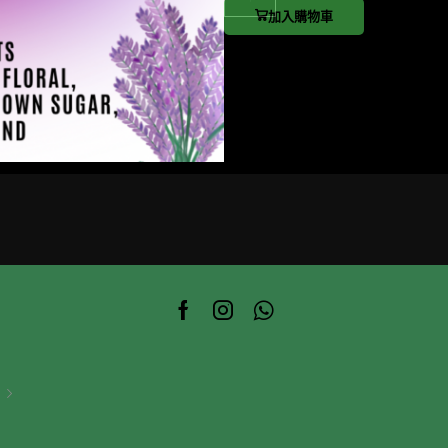
0
加入購物車
7
.
B
l
e
n
d
數
量
Facebook
Instagram
Whatsapp