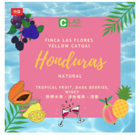
multiple
variants.
特價
The
options
may
be
chosen
on
the
product
page