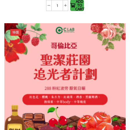
The
ADD
TO
哥
options
CART
倫
may be
比
chosen
亞
on the
特價
聖
product
潔
page
莊
園
追
光
者
計
劃
288
粉
紅
波
旁