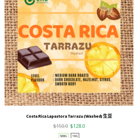
爾
瓦
莊
園
卡
杜
龍
日
曬
數
量
Costa Rica Lapastora Tarrazu (Washed) 生豆
Original
Current
$
150.0
$
128.0
price
price
500G
1KG