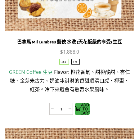
巴拿馬 Mil Cumbres 藝伎 水洗 (天花板級的享受) 生豆
$
1,888.0
500G
1KG
This
GREEN Coffee
生豆
Flavor: 橙花香氣、甜橙酸甜、杏仁
product
糖、金莎朱古力、奶油冰淇淋的香甜順滑口感、椰棗、
has
紅茶。冷下來還會有熱帶水果風味。
multiple
variants.
The
ADD
TO
巴
options
CART
拿
may be
馬
chosen
Mil
on the