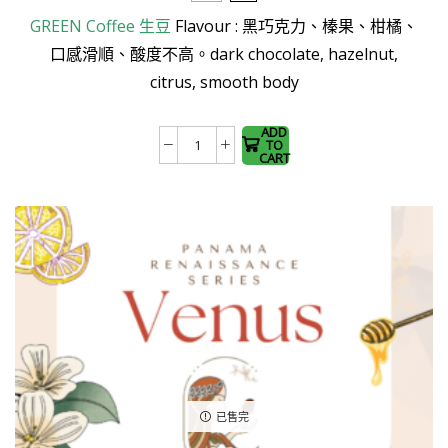
was:
is:
This
GREEN Coffee
生豆
Flavour : 黑巧克力、榛果、柑橘、
$150.0.
$128.0.
product
口感滑順、酸度不高。
dark chocolate, hazelnut,
has
citrus, smooth body
multiple
variants.
The
ADD
TO
Costa
options
CART
Rica
may be
Lapastora
chosen
Tarrazu
on the
(Washed)
product
生
page
豆
數
量
已售完