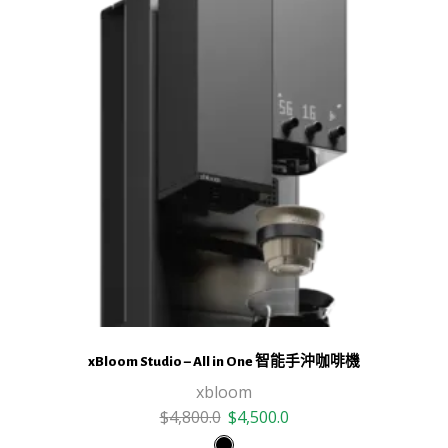
索
莊
園
「大
肚
臍」
熱
衝
擊
酵
母
厭
氧
日
曬
數
xBloom Studio – All in One 智能手沖咖啡機
量
xbloom
This
Original
Current
$
4,800.0
$
4,500.0
product
price
price