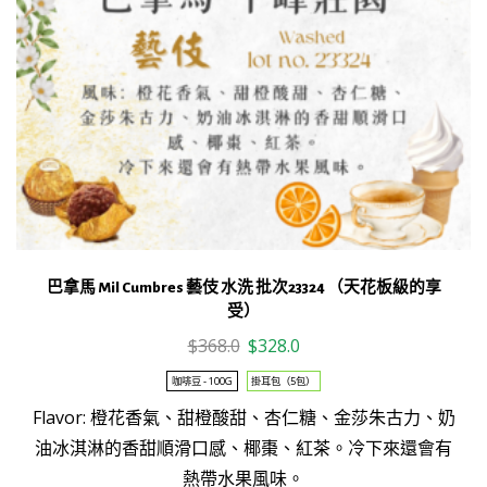
巴拿馬 Mil Cumbres 藝伎 水洗 批次23324 （天花板級的享
受）
Original
Current
$
368.0
$
328.0
price
price
咖啡豆 - 100G
掛耳包（5包）
was:
is:
This
Flavor: 橙花香氣、甜橙酸甜、杏仁糖、金莎朱古力、奶
$368.0.
$328.0.
product
油冰淇淋的香甜順滑口感、椰棗、紅茶。冷下來還會有
has
熱帶水果風味。
multiple