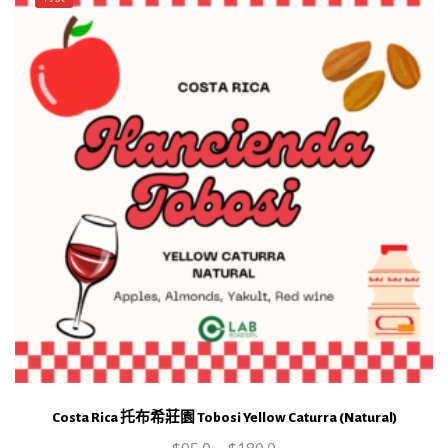
希
product
莊
page
園
Tobosi
Yellow
Caturra
(Natural)
生
豆
數
量
Costa Rica 托布希莊園 Tobosi Yellow Caturra (Natural)
This