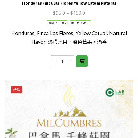
Honduras Finca Las Flores Yellow Catuai Natural
$
95.0
–
$
150.0
This
咖啡豆 - 150G
掛耳包（5包）
product
Honduras, Finca Las Flores, Yellow Catuai, Natural
has
Flavor: 熱帶水果，深色莓果，酒香
multiple
variants.
The
Honduras
options
Finca
may be
Las
chosen
Flores
on the
特價
Yellow
product
Catuai
page
Natural
數
量