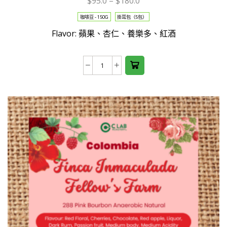
$
95.0
–
$
180.0
product
咖啡豆 - 150G
掛耳包（5包）
has
Flavor: 蘋果、杏仁、養樂多、紅酒
multiple
variants.
The
Costa
options
Rica
may be
托
chosen
布
on the
希
product
莊
page
園
Tobosi
Yellow
Caturra
(Natural)
數
量