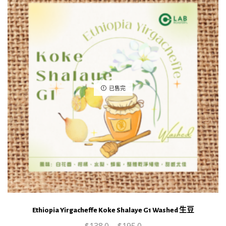
Cumbres
product
藝
page
伎
水
洗
(天
花
已售完
板
級
的
享
受)
生
豆
數
量
Ethiopia Yirgacheffe Koke Shalaye G1 Washed 生豆