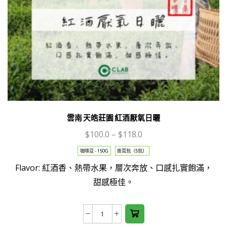
雲南 天皓莊園 紅酒厭氧日曬
$
100.0
–
$
118.0
This
咖啡豆 - 150G
掛耳包（5包）
product
Flavor: 紅酒香、熱帶水果，層次奔放、口感扎實飽滿，
has
甜感極佳。
multiple
variants.
The
雲
options