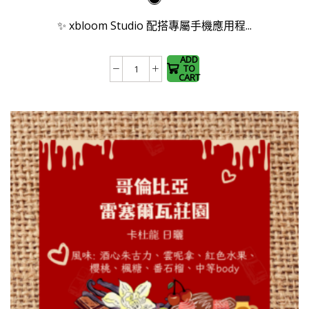
has
was:
is:
✨ xbloom Studio 配搭專屬手機應用程...
multiple
$4,800.0.
$4,500.0.
variants.
The
ADD
TO
xBloom
options
CART
Studio
may be
-
chosen
All
on the
in
product
One
page
智
能
手
沖
咖
啡
機
數
量