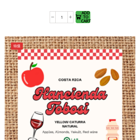
variants.
The
ADD
TO
巴
options
CART
拿
may be
馬
chosen
Mil
on the
特價
Cumbres
product
藝
page
伎
水
洗
批
次
23324
（天
花
板
級