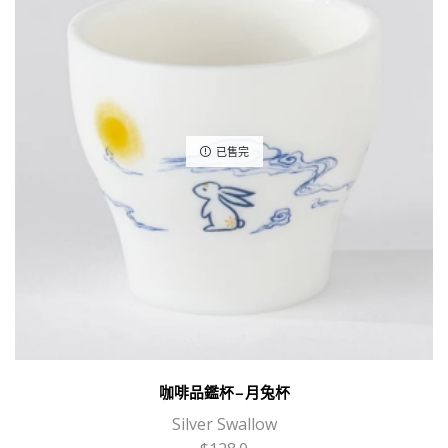
潔
page
莊
園
追
光
者
已售完
計
劃
288
粉
紅
波
旁
厭
氧
日
曬
咖啡品鑑杯 – 月兔杯
(100g)
Silver Swallow
數