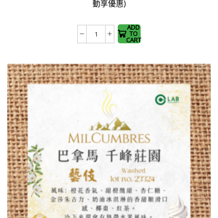
動享優惠)
multiple
variants.
The
ADD
TO
咖
options
CART
啡
may be
品
chosen
鑑
on the
杯
product
-
page
小
璇
杯
數
量