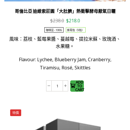
哥倫比亞 迪維索莊園「大肚臍」熱衝擊酵母厭氧日曬
Original
Current
$
238.0
$
218.0
price
price
咖啡豆 - 100G
掛耳包（5包）
was:
is:
風味：荔枝、藍莓果醬、蔓越莓、提拉米蘇、玫瑰酒、
$238.0.
$218.0.
水果糖。
This
product
Flavour:
Lychee, Blueberry Jam, Cranberry,
has
Tiramisu, Rosé, Skittles
multiple
variants.
The
ADD
TO
哥
options
CART
倫
may be
比
chosen
亞
on the
特價
迪
product
維
page