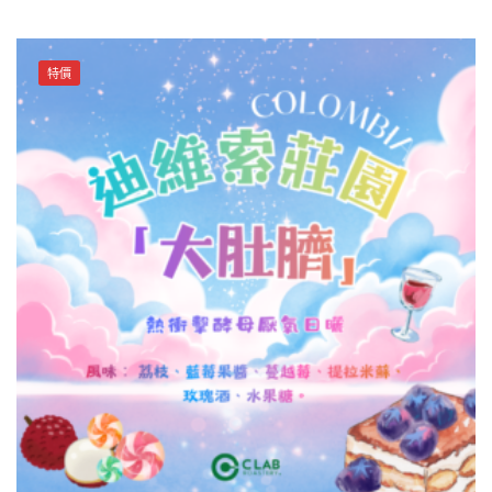
南
may be
天
chosen
皓
on the
特價
莊
product
園
page
紅
酒
厭
氧
日
曬
數
量