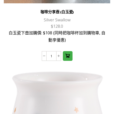
咖啡分享壺 (白玉瓷)
Silver Swallow
$
128.0
白玉瓷下壺加購價: $108 (同時把咖啡杯加到購物車, 自
動享優惠)
咖
啡
分
享
壺
(白
玉
瓷)
數
量