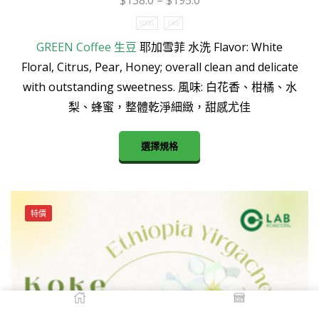
$
138.0
–
$
195.0
500G
1KG
GREEN Coffee
生豆
耶加雪菲 水洗 Flavor: White
Floral, Citrus, Pear, Honey; overall clean and delicate
with outstanding sweetness. 風味: 白花香、柑橘、水
梨、蜂蜜，整體乾淨細緻，甜感尤佳
This
選擇規格
product
has
multiple
variants.
特價
The
options
may
be
chosen
on
Home
Shop