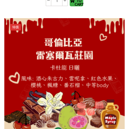
TO
哥
options
CART
倫
may be
比
chosen
亞
on the
特價
雷
product
塞
page
爾
瓦
莊
園
卡
杜
龍
日
曬
生
豆
數
量