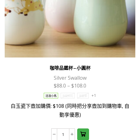
page
咖啡品鑑杯 – 小圓杯
Silver Swallow
$
88.0
–
$
108.0
This
+1
活潑小馬
漸變粉紅
漸變紫
product
白玉瓷下壺加購價: $108 (同時把分享壺加到購物車, 自
has
動享優惠)
multiple
variants.
The
咖
options