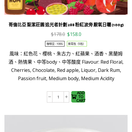
厭
氧
日
曬
哥倫比亞 聖潔莊園 追光者計劃 288 粉紅波旁 厭氧日曬 (100g)
生
Original
Current
$
178.0
$
158.0
豆
price
price
咖啡豆 - 100G
掛耳包（5包）
數
was:
is:
量
風味：紅色花、櫻桃、朱古力、紅蘋果、酒香、黑蘭姆
$178.0.
$158.0.
This
酒、熱情果、中等body、中等酸度 Flavour: Red Floral,
product
Cherries, Chocolate, Red apple, Liquor, Dark Rum,
has
Passion fruit, Medium body, Medium Acidity
multiple
variants.
The
ADD
TO
哥
options
CART
倫
may be
比
chosen
亞
on the
聖
product