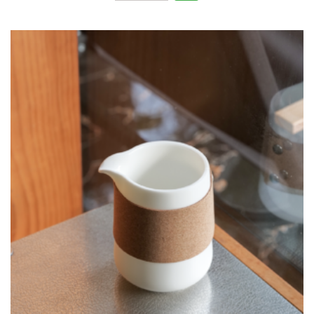
啡
may be
品
chosen
鑑
on the
杯
product
-
page
小
圓
杯
數
量