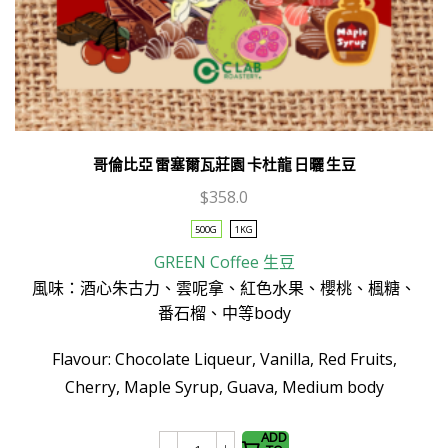
哥倫比亞 雷塞爾瓦莊園 卡杜龍 日曬 生豆
$
358.0
500G
1KG
GREEN Coffee
生豆
風味：酒心朱古力、雲呢拿、紅色水果、櫻桃、楓糖、
番石榴、中等body
This
product
Flavour: Chocolate Liqueur, Vanilla, Red Fruits,
has
Cherry, Maple Syrup, Guava, Medium body
multiple
variants.
The
ADD