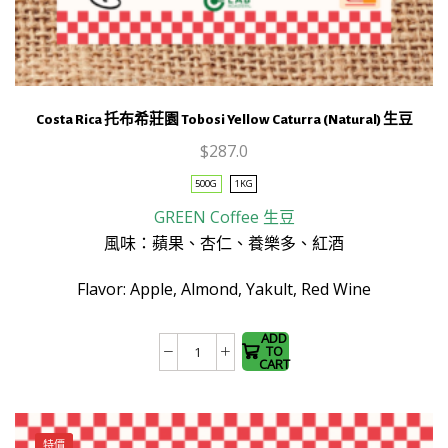
的
享
受）
數
量
Costa Rica 托布希莊園 Tobosi Yellow Caturra (Natural) 生豆
$
287.0
500G
1KG
GREEN Coffee
生豆
This
product
風味：蘋果、杏仁、養樂多、紅酒
has
Flavor: Apple, Almond, Yakult, Red Wine
multiple
variants.
The
ADD
TO
Costa
options
CART
Rica
may be
托
chosen
布
on the
特價