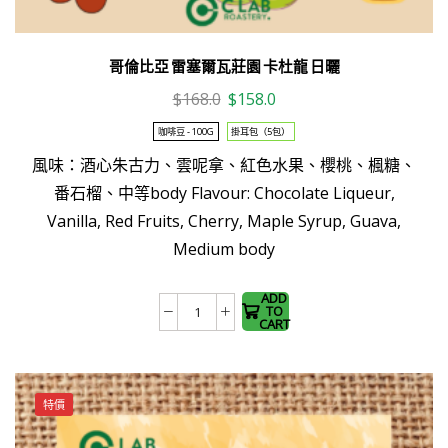
哥倫比亞 雷塞爾瓦莊園 卡杜龍 日曬
Original
Current
$
168.0
$
158.0
price
price
咖啡豆 - 100G
掛耳包（5包）
was:
is:
風味：酒心朱古力、雲呢拿、紅色水果、櫻桃、楓糖、
$168.0.
$158.0.
This
番石榴、中等body Flavour: Chocolate Liqueur,
product
Vanilla, Red Fruits, Cherry, Maple Syrup, Guava,
has
Medium body
multiple
variants.
The
ADD
TO
哥
options
CART
倫
may be
比
chosen
亞
on the
特價
雷
product
塞
page