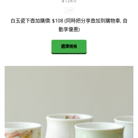
$
128.0
量
月兔
白玉瓷下壺加購價: $108 (同時把分享壺加到購物車, 自
動享優惠)
This
選擇規格
product
has
multiple
variants.
The
options
may
be
chosen
on
the
product