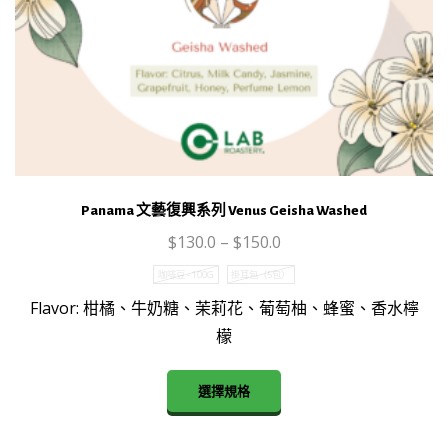
Panama 文藝復興系列 Venus Geisha Washed
$
130.0
–
$
150.0
咖啡豆 - 100G
掛耳包（5包）
Flavor: 柑橘、牛奶糖、茉莉花、葡萄柚、蜂蜜、香水檸
檬
This
選擇規格
product
has