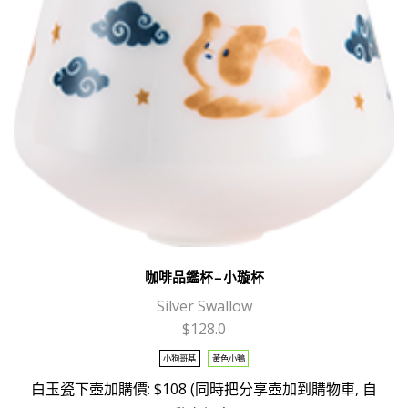
咖啡品鑑杯 – 小璇杯
Silver Swallow
$
128.0
This
小狗哥基
黃色小鴨
product
白玉瓷下壺加購價: $108 (同時把分享壺加到購物車, 自
has