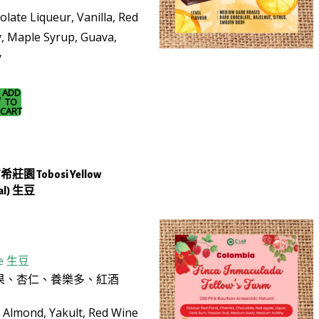
olate Liqueur, Vanilla, Red
y, Maple Syrup, Guava,
y
ADD
TO
CART
布希莊園 Tobosi Yellow
ral) 生豆
e
生豆
果、杏仁、養樂多、紅酒
, Almond, Yakult, Red Wine