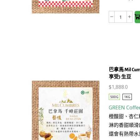
variants.
日
The
曬
Costa
options
生
Rica
may be
豆
托
chosen
數
布
on the
量
希
product
莊
page
園
巴拿馬 Mil C
Tobosi
享受) 生豆
Yellow
$
1,888.0
Caturra
(Natural
500G
1KG
生
GREEN Coffe
豆
This
橙酸甜、杏仁
數
product
淋的香甜順滑
量
has
還會有熱帶水
multiple