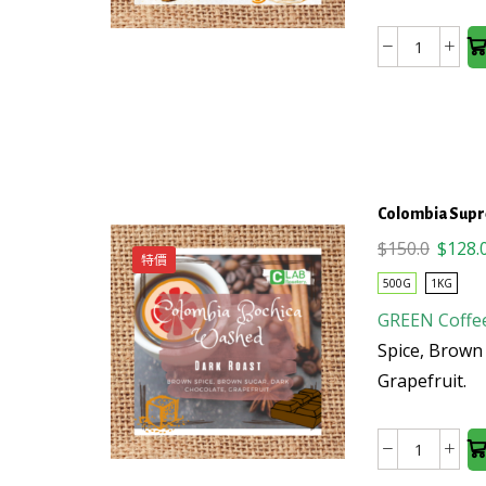
variants.
The
巴
options
拿
may be
馬
chosen
Mil
on the
Cumbre
product
藝
page
伎
Colombia Sup
水
Origin
$
150.0
$
128.
特價
洗
price
500G
1KG
(天
was:
This
花
GREEN Coffe
$150.0
product
板
Spice, Brown
has
級
Grapefruit.
multiple
的
variants.
享
The
受)
Colombi
options
生