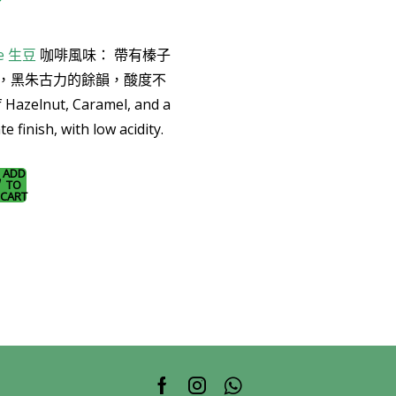
may
price
be
is:
e
生豆
咖啡風味： 帶有榛子
chosen
.
$128.0.
on
，黑朱古力的餘韻，酸度不
the
Hazelnut, Caramel, and a
product
 finish, with low acidity.
page
ADD
TO
CART
)