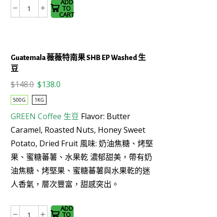
The
ADD
TO
Panama
options
CART
文
may be
藝
chosen
復
on the
Guatemala 薇薇特南果 SHB EP Washed 生
興
product
豆
系
page
列
Original
Current
$
148.0
$
138.0
Venus
price
price
500G
1KG
Geisha
was:
is:
GREEN Coffee
生豆
Flavor: Butter
Washed
$148.0.
$138.0.
生
Caramel, Roasted Nuts, Honey Sweet
豆
Potato, Dried Fruit 風味: 奶油焦糖、烤堅
This
數
果、蜜糖蕃薯、水果乾 濃郁甜美，帶有奶
product
量
油焦糖、烤堅果、蜜糖蕃薯與水果乾的迷
has
人香氣，層次豐富，甜感突出。
multiple
variants.
The
ADD
TO