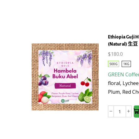
Suprem
may be
豆
Huila
chosen
數
(washed
on the
量
生
product
豆
page
數
Ethiopia Guji 
量
(Natural) 生豆
$
180.0
500G
1KG
This
GREEN Coffe
product
floral, Lyche
has
Plum, Red Ch
multiple
variants.
The
Ethiopia
options
Guji
may be
Hambel
chosen
Buku
on the