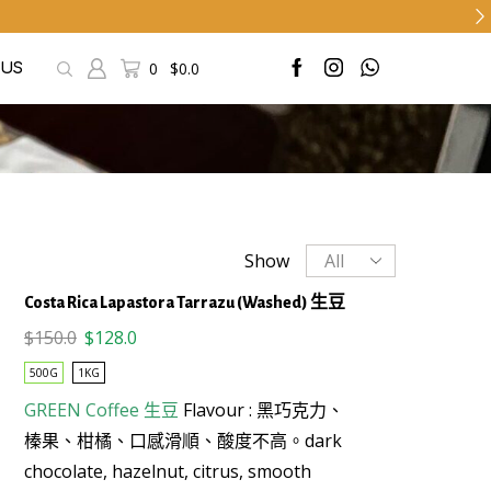
0
$
0.0
 US
Products
Show
per
Costa Rica Lapastora Tarrazu (Washed) 生豆
page
Original
Current
$
150.0
$
128.0
price
price
500G
1KG
was:
is:
GREEN Coffee
生豆
Flavour : 黑巧克力、
$150.0.
$128.0.
This
榛果、柑橘、口感滑順、酸度不高。
dark
product
chocolate, hazelnut, citrus, smooth
has