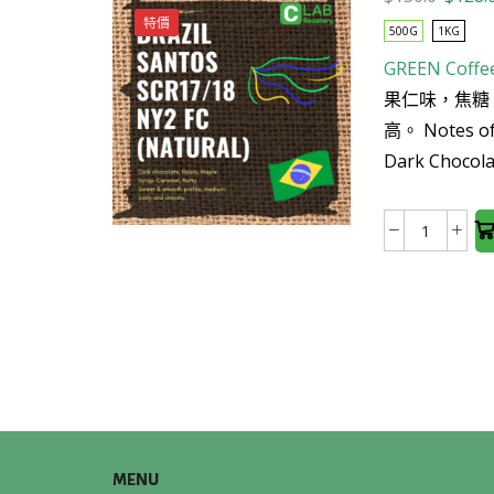
price
特價
500G
1KG
was:
GREEN Coffe
$150.0
This
果仁味，焦糖
product
高。 Notes of 
has
Dark Chocolate
multiple
variants.
The
Brazil
options
Santos
may be
scr
chosen
17/18
on the
(Natural
product
生
page
豆
數
量
MENU