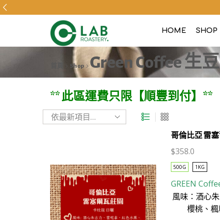
HOME
SHOP
Green Coffee 
首頁
Shop
** 此區運費只限【順豐到付】**
哥倫比亞 雷塞
$
358.0
500G
1KG
GREEN Coffe
風味：酒心朱
櫻桃、楓