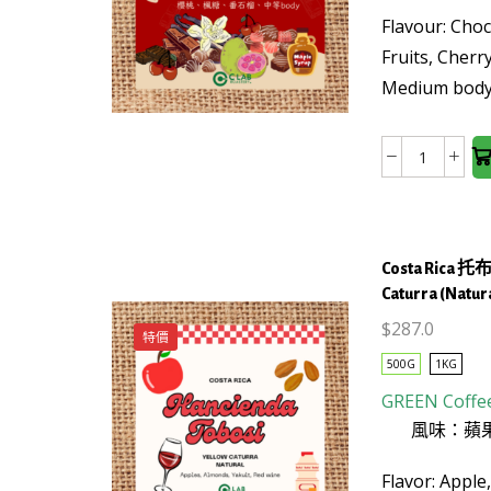
This
Flavour: Choc
product
Fruits, Cherr
has
Medium bod
multiple
variants.
The
哥
options
倫
may be
比
chosen
亞
on the
Costa Rica 托
雷
product
Caturra (Natu
塞
page
爾
$
287.0
特價
瓦
500G
1KG
莊
GREEN Coffe
This
園
風味：蘋
product
卡
has
杜
Flavor: Apple
multiple
龍