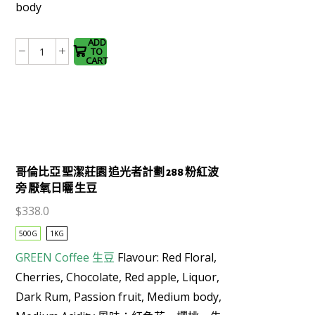
body
multiple
variants.
The
ADD
TO
Costa
options
CART
Rica
may be
Lapastora
chosen
Tarrazu
on the
(Washed)
product
生
page
豆
哥倫比亞 聖潔莊園 追光者計劃 288 粉紅波
數
旁 厭氧日曬 生豆
量
$
338.0
500G
1KG
GREEN Coffee
生豆
Flavour: Red Floral,
Cherries, Chocolate, Red apple, Liquor,
Dark Rum, Passion fruit, Medium body,
This