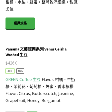
柑橘、水梨、蜂蜜，整體乾淨細緻，甜感
粉
尤佳
紅
波
This
旁
選擇規格
product
厭
has
氧
multiple
日
variants.
曬
Panama 文藝復興系列 Venus Geisha
The
生
Washed 生豆
options
豆
may
$
426.0
數
be
量
500G
1KG
chosen
GREEN Coffee
生豆
Flavor: 柑橘、牛奶
on
This
the
糖、茉莉花、葡萄柚、蜂蜜、香水檸檬
product
product
Flavor: Citrus, Butterscotch, Jasmine,
has
page
Grapefruit, Honey, Bergamot
multiple
variants.