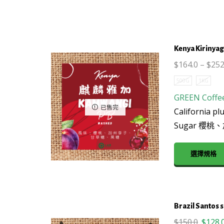
Abel
product
G1
page
(Natural
生
Kenya Kiriny
豆
$
164.0
–
$
252
數
量
500G
1KG
GREEN Coffe
已售完
California pl
Sugar 櫻
選擇規格
Brazil Santos 
Origin
$
150.0
$
128.