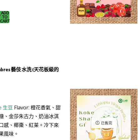
ADD
TO
CART
umbres 藝伎 水洗 (天花板級的
)
e
生豆
Flavor: 橙花香氣、甜
糖、金莎朱古力、奶油冰淇
已售完
口感、椰棗、紅茶。冷下來
果風味。