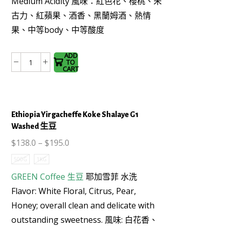
Medium Acidity
風味：紅色花、櫻桃、朱
product
古力、紅蘋果、酒香、黑蘭姆酒、熱情
has
果、中等body、中等酸度
multiple
variants.
The
ADD
TO
哥
options
CART
倫
may be
比
chosen
亞
on the
Ethiopia Yirgacheffe Koke Shalaye G1
聖
product
Washed 生豆
潔
page
莊
$
138.0
–
$
195.0
園
500G
1KG
追
GREEN Coffee
生豆
耶加雪菲 水洗
光
者
Flavor: White Floral, Citrus, Pear,
計
Honey; overall clean and delicate with
劃
outstanding sweetness. 風味: 白花香、
288