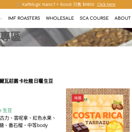
Kaffelogic Nano7 + Boost 只售 $9800
Click here
IMF ROASTERS
WHOLESALE
SCA COURSE
ABOUT
生豆專區
爾瓦莊園 卡杜龍 日曬 生豆
特價
e
生豆
古力、雲呢拿、紅色水果、
糖、番石榴、中等body