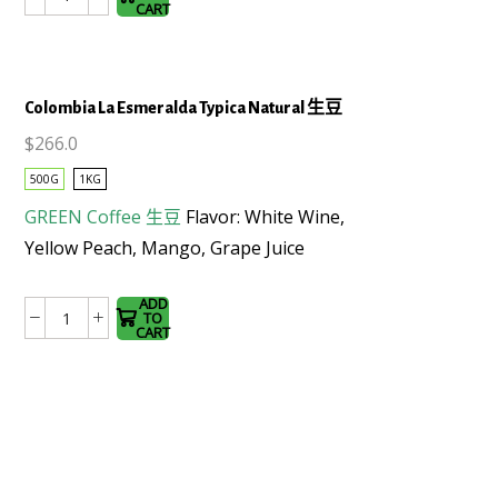
Guatemala
options
CART
薇
may be
薇
chosen
特
on the
Colombia La Esmeralda Typica Natural 生豆
南
product
果
page
$
266.0
SHB
This
500G
1KG
EP
product
GREEN Coffee
生豆
Flavor: White Wine,
Washed
has
生
Yellow Peach, Mango, Grape Juice
multiple
豆
variants.
數
The
ADD
TO
量
Colombia
options
CART
La
may be
Esmeralda
chosen
Typica
on the
Natural
product
生
page
豆