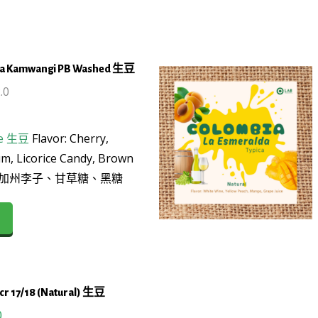
)
aga Kamwangi PB Washed 生豆
.0
e
生豆
Flavor: Cherry,
um, Licorice Candy, Brown
桃、加州李子、甘草糖、黑糖
This
product
has
multiple
variants.
scr 17/18 (Natural) 生豆
The
options
al
Current
0