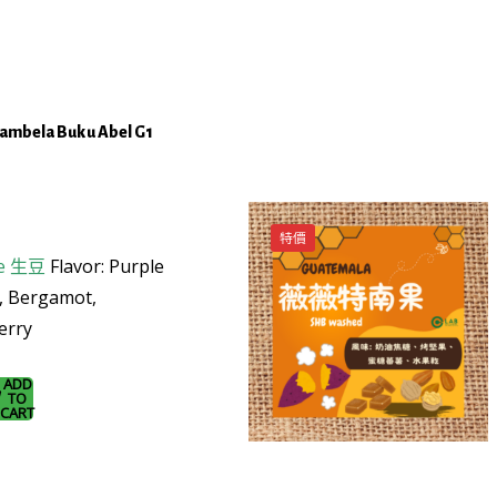
o
)
Hambela Buku Abel G1
特價
e
生豆
Flavor: Purple
e, Bergamot,
erry
ADD
TO
CART
a