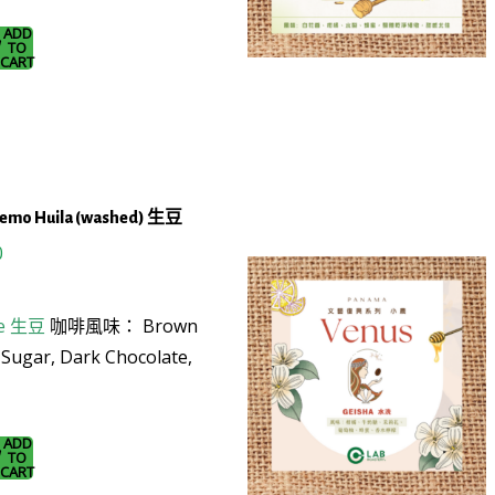
ADD
TO
CART
s
remo Huila (washed) 生豆
al
Current
0
price
is:
e
生豆
咖啡風味： Brown
.
$128.0.
 Sugar, Dark Chocolate,
ADD
TO
a
CART