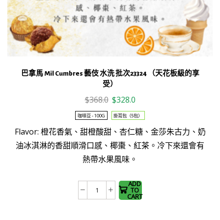
巴拿馬 Mil Cumbres 藝伎 水洗 批次23324 （天花板級的享
受）
Original
Current
$
368.0
$
328.0
price
price
咖啡豆 - 100G
掛耳包（5包）
was:
is:
This
Flavor: 橙花香氣、甜橙酸甜、杏仁糖、金莎朱古力、奶
$368.0.
$328.0.
product
油冰淇淋的香甜順滑口感、椰棗、紅茶。冷下來還會有
has
熱帶水果風味。
multiple
variants.
The
ADD
TO
巴
options
CART
拿
may be
馬
chosen