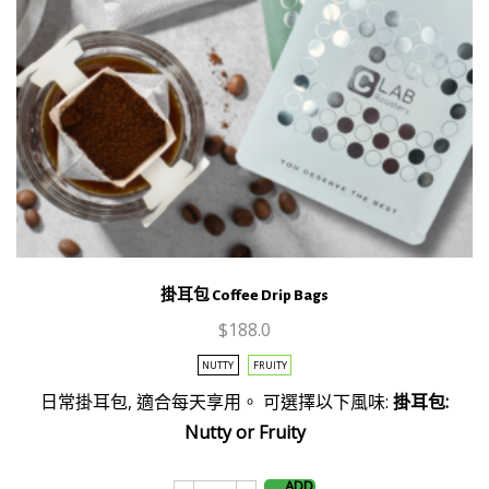
量
掛耳包 Coffee Drip Bags
$
188.0
This
NUTTY
FRUITY
product
日常掛耳包, 適合每天享用。 可選擇以下風味:
掛耳包:
has
Nutty or Fruity
multiple
variants.
The
ADD