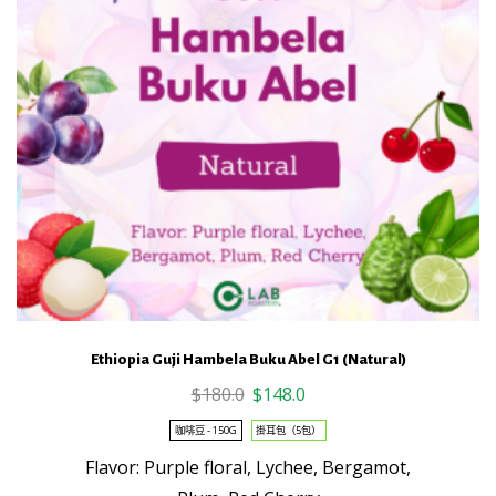
chosen
on
the
product
page
Ethiopia Guji Hambela Buku Abel G1 (Natural)
Original
Current
$
180.0
$
148.0
price
price
This
咖啡豆 - 150G
掛耳包（5包）
was:
is:
product
Flavor: Purple floral, Lychee, Bergamot,
$180.0.
$148.0.
has