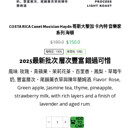
厭
氧
日
曬
COSTA RICA Canet Musician Haydn 哥斯大黎加 卡內特 音樂家
(100g)
系列 海頓
數
Original
Current
$
180.0
$
150.0
量
price
price
咖啡豆 - 150G
掛耳包（5包）
was:
is:
2025最新批次 層次豐富 錯過可惜
$180.0.
$150.0.
風味: 玫瑰、青蘋果、茉莉花茶、百里香、鳳梨、草莓牛
奶, 豐富層次、尾韻薰衣草與陳年蘭姆酒. Flavor: Rose,
This
Green apple, Jasmine tea, thyme, pineapple,
product
strawberry milk, with rich layers and a finish of
has
lavender and aged rum.
multiple
variants.
The
ADD
TO
COSTA
options
CART