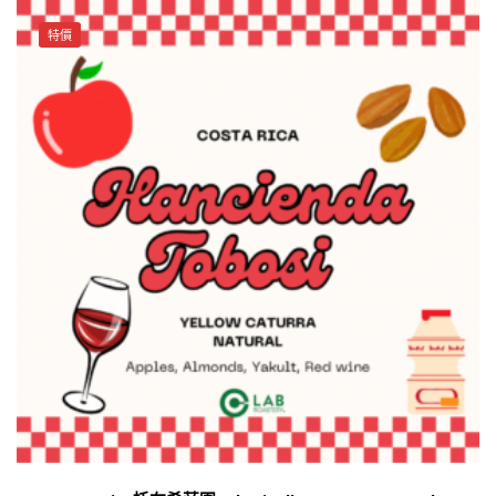
Mil
on the
特價
Cumbres
product
藝
page
伎
水
洗
批
次
23324
（天
花
板
級
的
享
受）
數
量