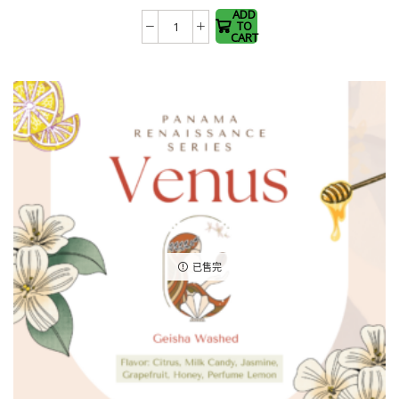
The
ADD
TO
哥
options
CART
倫
may be
比
chosen
亞
on the
雷
product
塞
page
爾
瓦
莊
園
卡
已售完
杜
龍
日
曬
(100g)
數