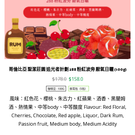
量
哥倫比亞 聖潔莊園 追光者計劃 288 粉紅波旁 厭氧日曬 (100g)
Original
Current
$
178.0
$
158.0
price
price
咖啡豆 - 100G
掛耳包（5包）
was:
is:
風味：紅色花、櫻桃、朱古力、紅蘋果、酒香、黑蘭姆
$178.0.
$158.0.
This
酒、熱情果、中等body、中等酸度 Flavour: Red Floral,
product
Cherries, Chocolate, Red apple, Liquor, Dark Rum,
has
Passion fruit, Medium body, Medium Acidity
multiple
variants.