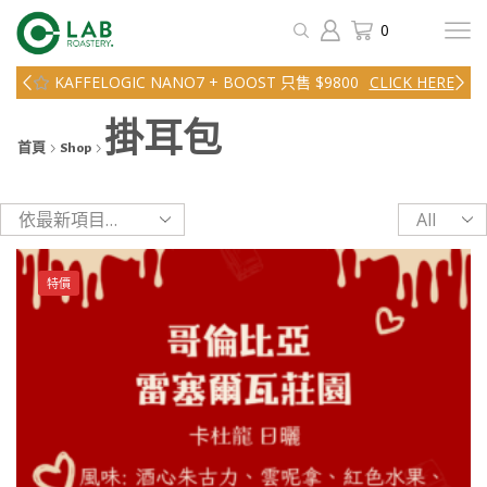
0
KAFFELOGIC NANO7 + BOOST 只售 $9800
CLICK HERE
掛耳包
首頁
Shop
Products
per
page
特價