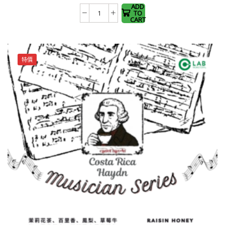
The
ADD
TO
哥
options
CART
倫
may be
比
chosen
亞
on the
特價
聖
product
潔
page
莊
園
追
光
者
計
劃
288
粉
紅
波
旁