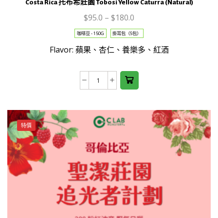
Costa Rica 托布希莊園 Tobosi Yellow Caturra (Natural)
This
$
95.0
–
$
180.0
product
咖啡豆 - 150G
掛耳包（5包）
has
Flavor: 蘋果、杏仁、養樂多、紅酒
multiple
variants.
The
Costa
options
Rica
may be
托
chosen
布
on the
特價
希
product
莊
page
園
Tobosi
Yellow
Caturra
(Natural)
數