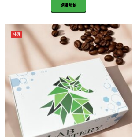
This
選擇規格
product
has
multiple
variants.
特價
The
options
may
be
chosen
on
the
product
page