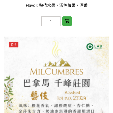
Flavor: 熱帶水果，深色莓果，酒香
multiple
variants.
The
Honduras
options
Finca
may be
Las
chosen
Flores
on the
特價
Yellow
product
Catuai
page
Natural
數
量