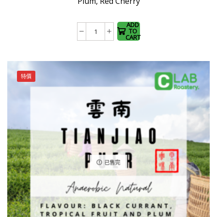
Plum, Red Cherry
multiple
variants.
The
ADD
TO
Ethiopia
options
CART
Guji
may be
Hambela
chosen
Buku
on the
特價
Abel
product
G1
page
(Natural)
數
量
已售完