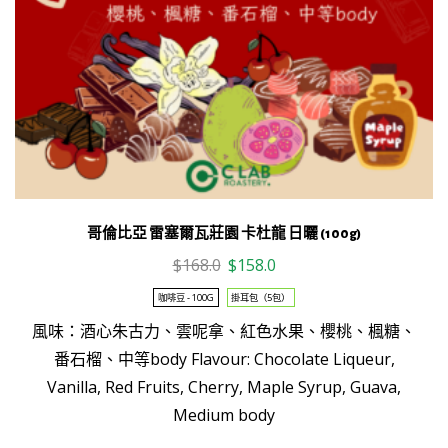
哥倫比亞 雷塞爾瓦莊園 卡杜龍 日曬 (100g)
Original
Current
$
168.0
$
158.0
price
price
咖啡豆 - 100G
掛耳包（5包）
was:
is:
風味：酒心朱古力、雲呢拿、紅色水果、櫻桃、楓糖、
$168.0.
$158.0.
This
番石榴、中等body Flavour: Chocolate Liqueur,
product
Vanilla, Red Fruits, Cherry, Maple Syrup, Guava,
has
Medium body
multiple
variants.