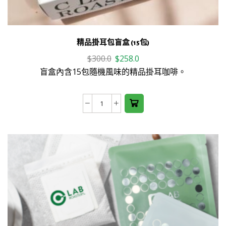
精品掛耳包盲盒 (15包)
Original
Current
$
300.0
$
258.0
price
price
盲盒內含15包隨機風味的精品掛耳咖啡。
was:
is:
$300.0.
$258.0.
精
品
掛
耳
包
盲
盒
(15
包)
數