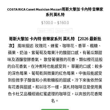
數
量
COSTA RICA Canet Musician Mozart哥斯大黎加 卡內特 音樂家
系列 莫札特
$
100.0
–
$
160.0
咖啡豆 - 150G
掛耳包（5包）
哥斯大黎加 卡內特 音樂家系列 莫札特 【2026 最新批
次】
風味描述: 玫瑰花、蜂蜜、咖啡花、香草、楓糖、
蘋果、奶油、紫葡萄及莓果汁的酸甜口感，有著瓜類甜
味及酒釀發酵香氣。 散發著優雅的花香，類似橙花這般
的白花香氣，在沖煮時也能感受到。 華麗的口感：較多
的深色莓果、葡萄乾與微量的紅色莓果，中後段能感受
到些微李子酸值和小熊軟糖般的甜感。冷下來後依然保
有花香與甜感。和以往不一樣，莫札特咖啡豆是使用黃
色卡杜艾品種經過紅蜜處理的咖啡豆，以奔放的花香聞
名。