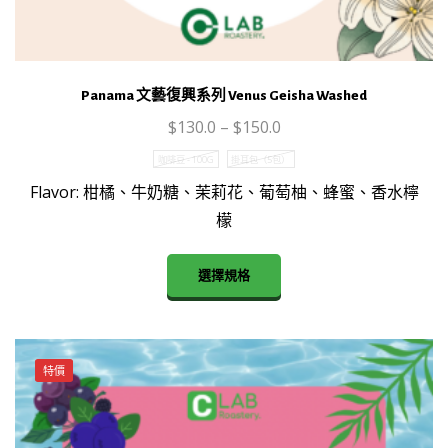
量
Panama 文藝復興系列 Venus Geisha Washed
$
130.0
–
$
150.0
咖啡豆 - 100G
掛耳包（5包）
Flavor: 柑橘、牛奶糖、茉莉花、葡萄柚、蜂蜜、香水檸
檬
This
選擇規格
product
has
multiple
variants.
特價
The
options
may