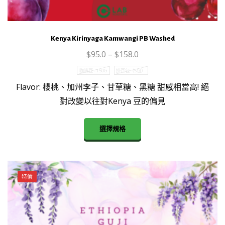
Kenya Kirinyaga Kamwangi PB Washed
$
95.0
–
$
158.0
咖啡豆 - 150G
掛耳包（5包）
Flavor: 櫻桃、加州李子、甘草糖、黑糖 甜感相當高! 絕
對改變以往對Kenya 豆的偏見
This
選擇規格
product
has
multiple
variants.
特價
The
options
may
be