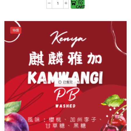
TO
掛
options
CART
耳
may be
包
chosen
Coffee
on the
特價
Drip
product
Bags
page
數
量
已售完