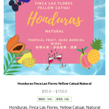
be
chosen
on
the
product
page
Honduras Finca Las Flores Yellow Catuai Natural
$
95.0
–
$
150.0
This
咖啡豆 - 150G
掛耳包（5包）
product
Honduras, Finca Las Flores, Yellow Catuai, Natural
has