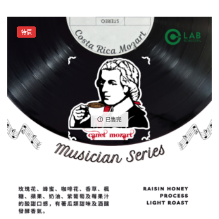
RICA
may be
Canet
chosen
Musician
on the
特價
Haydn
product
哥
page
斯
大
黎
加
卡
已售完
內
特
音
樂
家
系
列
海
頓