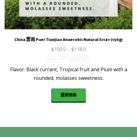
China 雲南 Puer Tianjiao Anaerobic Natural Sc14+ (150g)
$
100.0
–
$
118.0
咖啡豆 - 150G
掛耳包（5包）
Flavor: Black currant, Tropical fruit and Plum with a
rounded, molasses sweetness.
This
選擇規格
product
has
multiple
variants.
The
options