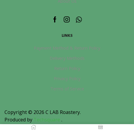
About Us
Facebook
Instagram
Whatsapp
LINKS
Payment Method & Return Policy
Delivery Methods
Return Policy
Privacy Policy
Terms of Service
Copyright © 2026
C LAB Roastery
.
Produced by
Techsquare
.
Home
Shop