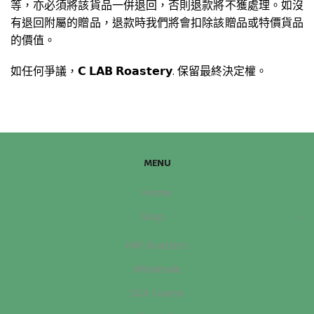
等，亦必須將該貨品一併退回，否則退款將不獲處理。如沒
有退回附屬的贈品，退款時我們將會扣除該贈品或特價貨品
的價值。
如任何爭議，𝗖 𝗟𝗔𝗕 𝗥𝗼𝗮𝘀𝘁𝗲𝗿𝘆. 保留最終決定權。
MENU
Home
Shop
IMF Roasters
Wholesale
SCA Course