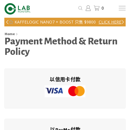
0
KAFFELOGIC NANO7 + BOOST 只售 $9800
CLICK HERE
Home
Payment Method & Return
Policy
以 信用卡 付款
以 PayMe 付款