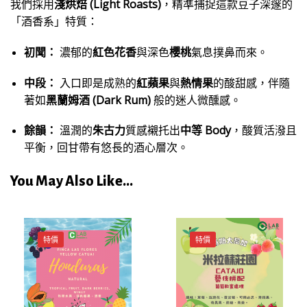
我們採用
淺烘焙 (Light Roasts)
，精準捕捉這款豆子深邃的
「酒香系」特質：
初聞：
濃郁的
紅色花香
與深色
櫻桃
氣息撲鼻而來。
中段：
入口即是成熟的
紅蘋果
與
熱情果
的酸甜感，伴隨
著如
黑蘭姆酒 (Dark Rum)
般的迷人微醺感。
餘韻：
溫潤的
朱古力
質感襯托出
中等 Body
，酸質活潑且
平衡，回甘帶有悠長的酒心層次。
You May Also Like...
特價
特價