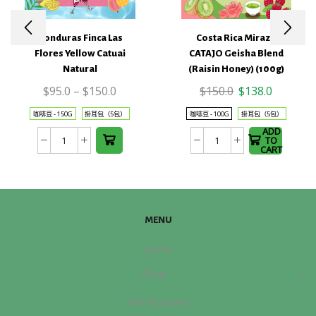
Honduras Finca Las
Costa Rica Mirazu
This
This
Flores Yellow Catuai
CATAJO Geisha Blend
product
product
Natural
(Raisin Honey) (100g)
has
has
Original
Current
$
95.0
–
$
150.0
$
150.0
$
138.0
multiple
multiple
price
price
variants.
variants.
咖啡豆 - 150G
掛耳包（5包）
咖啡豆 - 100G
掛耳包（5包）
was:
is:
The
The
ADD
$150.0.
$138.0.
TO
Honduras
Costa
options
options
CART
Finca
Rica
may be
may be
Las
Mirazu
chosen
chosen
Flores
CATAJO
on the
on the
Yellow
Geisha
product
product
MENU
Catuai
Blend
page
page
Home
Natural
(Raisin
數
Honey)
Shop
量
(100g)
數
IMF Roasters