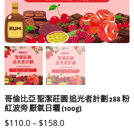
哥倫比亞 聖潔莊園 追光者計劃 288 粉
紅波旁 厭氧日曬 (100g)
$
110.0
–
$
158.0