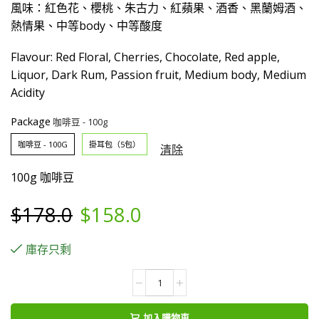
風味：紅色花、櫻桃、朱古力、紅蘋果、酒香、黑蘭姆酒、
熱情果、中等body、中等酸度
Flavour: Red Floral, Cherries, Chocolate, Red apple,
Liquor, Dark Rum, Passion fruit, Medium body, Medium
Acidity
Package
咖啡豆 - 100G
掛耳包（5包）
清除
100g 咖啡豆
Original
Current
$
178.0
$
158.0
price
price
庫存只剩
was:
is:
哥
倫
$178.0.
$158.0.
比
加入購物車