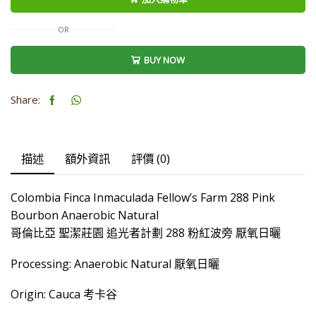
亞
聖
OR
潔
BUY NOW
莊
園
追
Share:
光
者
計
描述
額外資訊
評價 (0)
劃
288
Colombia Finca Inmaculada Fellow’s Farm 288 Pink
粉
Bourbon Anaerobic Natural
紅
哥倫比亞 聖潔莊園 追光者計劃 288 粉紅波旁 厭氧日曬
波
旁
Processing: Anaerobic Natural 厭氧日曬
厭
氧
Origin: Cauca 考卡谷
日