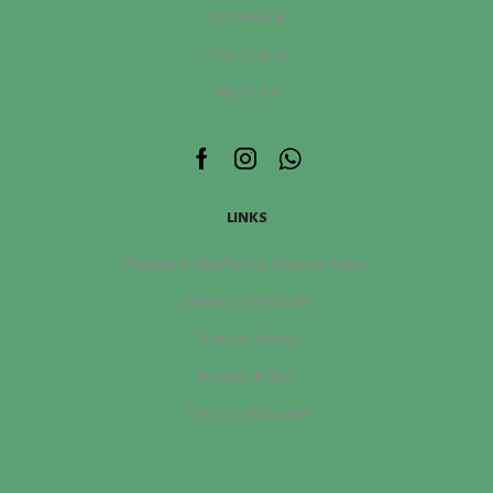
量
Wholesale
SCA Course
About Us
Facebook
Instagram
Whatsapp
LINKS
Payment Method & Return Policy
Delivery Methods
Return Policy
Privacy Policy
Terms of Service