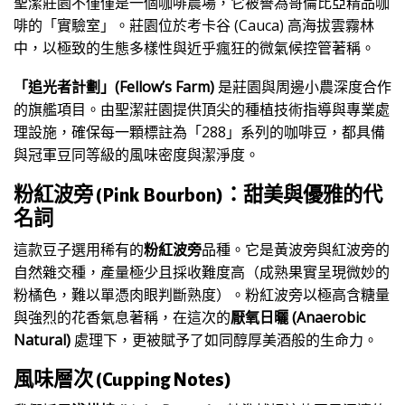
聖潔莊園不僅僅是一個咖啡農場，它被譽為哥倫比亞精品咖
啡的「實驗室」。莊園位於考卡谷 (Cauca) 高海拔雲霧林
中，以極致的生態多樣性與近乎瘋狂的微氣候控管著稱。
「追光者計劃」(Fellow’s Farm)
是莊園與周邊小農深度合作
的旗艦項目。由聖潔莊園提供頂尖的種植技術指導與專業處
理設施，確保每一顆標註為「288」系列的咖啡豆，都具備
與冠軍豆同等級的風味密度與潔淨度。
粉紅波旁 (Pink Bourbon)：甜美與優雅的代
名詞
這款豆子選用稀有的
粉紅波旁
品種。它是黃波旁與紅波旁的
自然雜交種，產量極少且採收難度高（成熟果實呈現微妙的
粉橘色，難以單憑肉眼判斷熟度）。粉紅波旁以極高含糖量
與強烈的花香氣息著稱，在這次的
厭氧日曬 (Anaerobic
Natural)
處理下，更被賦予了如同醇厚美酒般的生命力。
風味層次 (Cupping Notes)