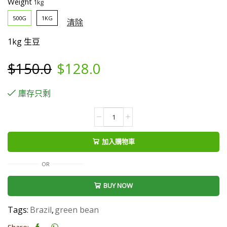
Weight
500G
1KG
清除
1kg 生豆
Original
Current
$
150.0
$
128.0
price
price
庫存只剩
was:
is:
Brazil
Santos
$150.0.
$128.0.
scr
加入購物車
17/18
(Natural)
OR
生
BUY NOW
豆
數
Tags:
Brazil
,
green bean
量
Share: