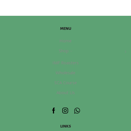
掛
耳
包
盲
MENU
盒
(15
Home
包)
Shop
數
量
IMF Roasters
Wholesale
SCA Course
About Us
Facebook
Instagram
Whatsapp
LINKS