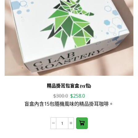
the
product
page
精品掛耳包盲盒 (15包)
Original
Current
$
300.0
$
258.0
price
price
盲盒內含15包隨機風味的精品掛耳咖啡。
was:
is:
$300.0.
$258.0.
精
品