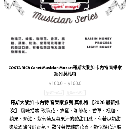
COSTA RICA Canet Musician Mozart哥斯大黎加 卡內特 音樂家
系列 莫札特
$
100.0
–
$
160.0
咖啡豆 - 150G
掛耳包（5包）
哥斯大黎加 卡內特 音樂家系列 莫札特 【2026 最新批
次】
風味描述: 玫瑰花、蜂蜜、咖啡花、香草、楓糖、
蘋果、奶油、紫葡萄及莓果汁的酸甜口感，有著瓜類甜
味及酒釀發酵香氣。 散發著優雅的花香，類似橙花這般