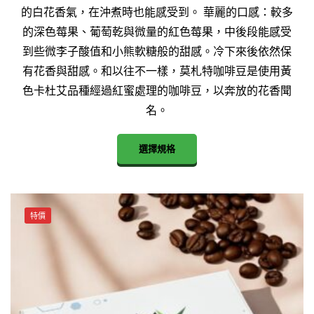
的白花香氣，在沖煮時也能感受到。 華麗的口感：較多
的深色莓果、葡萄乾與微量的紅色莓果，中後段能感受
到些微李子酸值和小熊軟糖般的甜感。冷下來後依然保
有花香與甜感。和以往不一樣，莫札特咖啡豆是使用黃
色卡杜艾品種經過紅蜜處理的咖啡豆，以奔放的花香聞
名。
This
選擇規格
product
has
multiple
variants.
特價
The
options
may
be
chosen
on