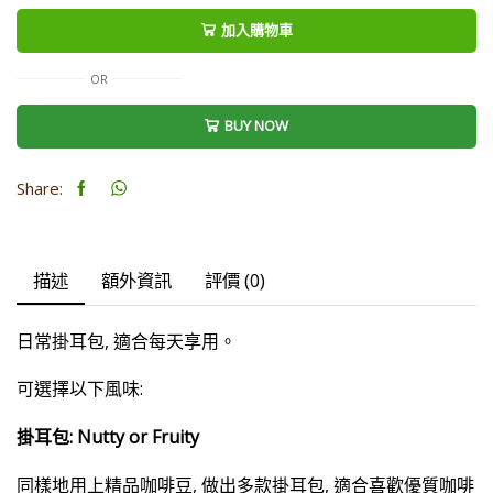
包
加入購物車
Coffee
Drip
OR
Bags
BUY NOW
數
量
Share:
描述
額外資訊
評價 (0)
日常掛耳包, 適合每天享用。
可選擇以下風味:
掛耳包: Nutty or Fruity
同樣地用上精品咖啡豆, 做出多款掛耳包, 適合喜歡優質咖啡