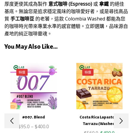
厚度更使其成為製作
意式咖啡 (Espresso)
或
拿鐵
的絕佳
基底。無論您是追求穩定風味的咖啡愛好者，或是尋找高品
質
手工咖啡豆
的老饕，這款 Colombia Washed 都能為您
的咖啡時光帶來專業水準的感官體驗。立即選購，品味源自
產地的純正咖啡靈魂。
You May Also Like...
特價
特價
This
product
#007. Blend
Costa Rica Lapastora
has
Tarrazu (Washed)
$
95.0
–
$
400.0
multiple
Original
Current