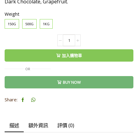
Dark Chocolate, Grapefruit.
Weight
150G
500G
1KG
Colombia
Supremo
Huila
加入購物車
(washed)
數
OR
量
BUY NOW
Share:
描述
額外資訊
評價 (0)