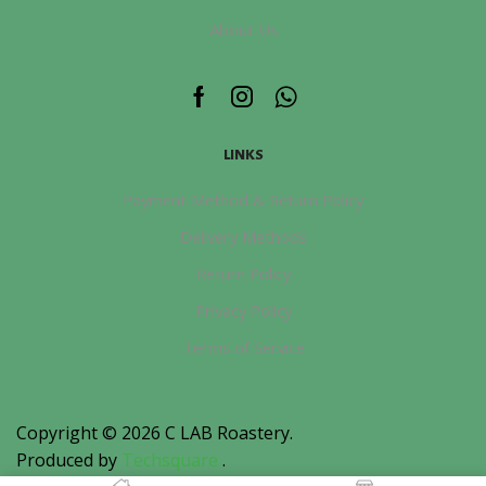
About Us
Facebook
Instagram
Whatsapp
LINKS
Payment Method & Return Policy
Delivery Methods
Return Policy
Privacy Policy
Terms of Service
Copyright © 2026
C LAB Roastery
.
Produced by
Techsquare
.