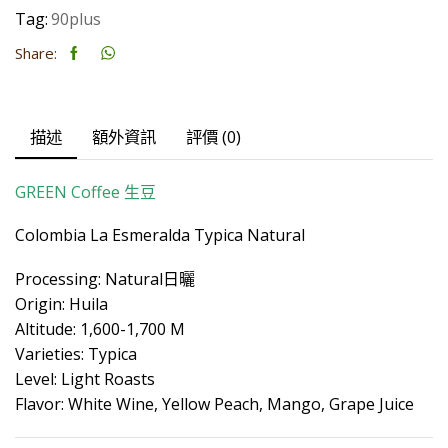
數
Tag:
90plus
量
Share:
描述
額外資訊
評價 (0)
GREEN Coffee
生豆
Colombia La Esmeralda Typica Natural
Processing: Natural日曬
Origin: Huila
Altitude: 1,600-1,700 M
Varieties: Typica
Level: Light Roasts
Flavor: White Wine, Yellow Peach, Mango, Grape Juice