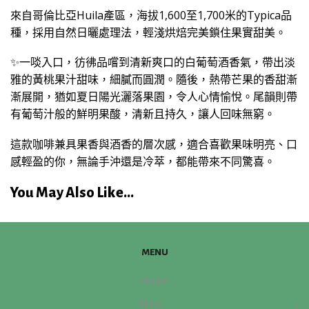
來自哥倫比亞Huila產區，海拔1,600至1,700米的Typica品
種，採用自然日曬處理法，輕淺烘焙完美鎖住果實甜美。
✨一啖入口，彷彿品嚐到清新爽口的白葡萄酒香氣，帶出淡
雅的黃桃果汁甜味，細膩而圓潤。隨後，熱帶芒果的香甜漸
漸展開，猶如夏日陽光灑落果園，令人心情愉悅。尾韻則帶
有葡萄汁般的鮮明果酸，清新且持久，讓人回味無窮。
這款咖啡兼具果香與酒香的層次感，適合喜歡果味明亮、口
感輕盈的你，無論手沖還是冷萃，都能帶來不同驚喜。
You May Also Like...
MENU
Home
Shop