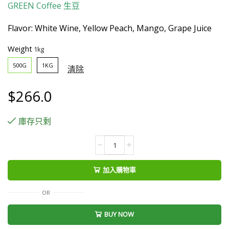
GREEN Coffee
生豆
Flavor: White Wine, Yellow Peach, Mango, Grape Juice
Weight
500G
1KG
清除
$
266.0
庫存只剩
Colombia
La
Esmeralda
加入購物車
Typica
Natural
OR
生
BUY NOW
豆