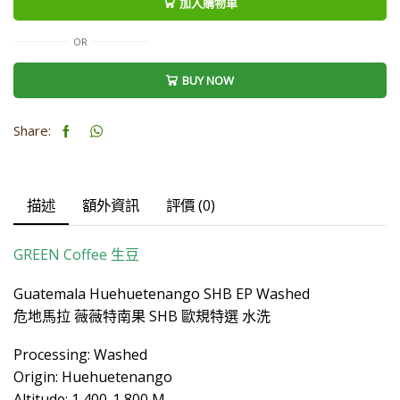
加入購物車
特
南
OR
果
BUY NOW
SHB
EP
Washed
Share:
生
豆
數
描述
額外資訊
評價 (0)
量
GREEN Coffee
生豆
Guatemala Huehuetenango SHB EP Washed
危地馬拉 薇薇特南果 SHB 歐規特選 水洗
Processing: Washed
Origin: Huehuetenango
Altitude: 1,400-1,800 M