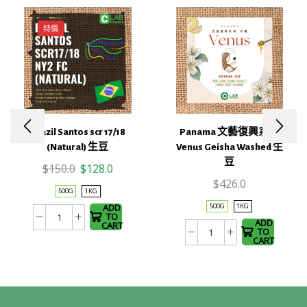
特價
This
Brazil Santos scr 17/18
Panama 文藝復興系列
This
product
(Natural) 生豆
Venus Geisha Washed 生
product
has
豆
Original
Current
$
150.0
$
128.0
has
multiple
$
426.0
price
price
multiple
variants.
500G
1KG
was:
is:
variants.
The
500G
1KG
ADD
$150.0.
$128.0.
TO
The
Brazil
ADD
options
CART
TO
Panama
options
Santos
may be
CART
文
may be
scr
chosen
藝
chosen
17/18
on the
復
on the
(Natural)
product
興
product
生
page