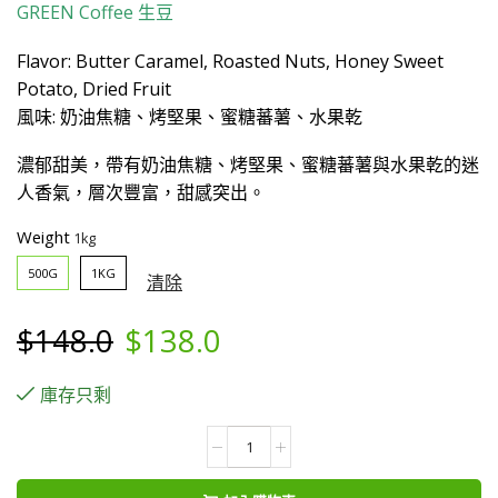
GREEN Coffee
生豆
Flavor: Butter Caramel, Roasted Nuts, Honey Sweet
Potato, Dried Fruit
風味: 奶油焦糖、烤堅果、蜜糖蕃薯、水果乾
濃郁甜美，帶有奶油焦糖、烤堅果、蜜糖蕃薯與水果乾的迷
人香氣，層次豐富，甜感突出。
Weight
500G
1KG
清除
Original
Current
$
148.0
$
138.0
price
price
庫存只剩
was:
is:
Guatemala
薇
$148.0.
$138.0.
薇