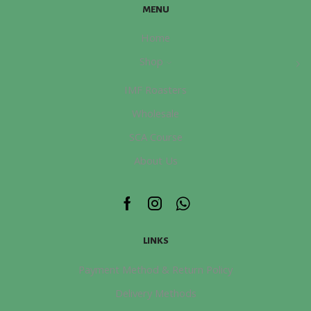
MENU
系
page
豆
列
數
Home
Venus
量
Shop
Geisha
Washed
IMF Roasters
生
Wholesale
豆
數
SCA Course
量
About Us
Facebook
Instagram
Whatsapp
LINKS
Payment Method & Return Policy
Delivery Methods