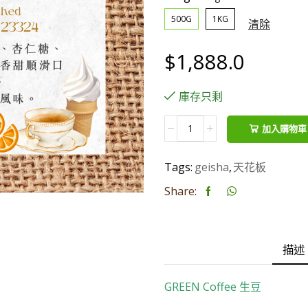
500G
1KG
清除
$
1,888.0
庫存只剩
巴
加入購物車
拿
馬
Tags:
geisha
,
天花板
Mil
Share:
Cumbres
藝
伎
水
描述
洗
(天
GREEN Coffee
生豆
花