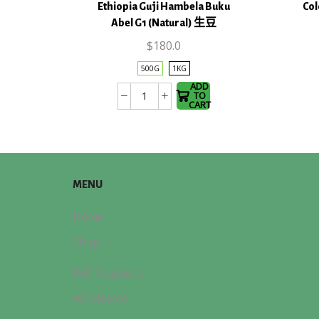
This
Ethiopia Guji Hambela Buku
Col
product
Abel G1 (Natural) 生豆
has
$
180.0
multiple
variants.
500G
1KG
The
ADD
TO
Ethiopia
options
CART
Guji
may be
Hambela
chosen
Buku
on the
Abel
product
MENU
G1
page
(Natural)
Home
生
豆
Shop
數
IMF Roasters
量
Wholesale