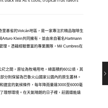
 black tea. As it cools, tropical fruit flavors
奇里基省的
Volcán
地區，是一家專注於精品咖啡生
與
Arturo Klein
共同擁有，並由來自著名
Hartmann
管理。憑藉經驗豐富的專業團隊，
Mil Cumbres
在
公尺之間，原址為牧場用地，總面積約
60
公頃，其
餘部分則保留為巴魯火山國家公園內的原生叢林。
和適宜的氣候條件，每年降雨量達
3000
至
6000
毫
了理想環境。在天氣晴朗的日子裡，莊園還能遠