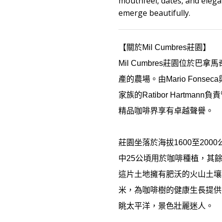
mouthfeel, dates, and elegant
emerge beautifully.
【關於
Mil Cumbres
莊園】
Mil Cumbres
莊園位於巴拿馬
產的農場。由
Mario Fonseca
家族的
Ratibor Hartmann
負責
精品咖啡界享有卓越聲譽。
莊園坐落於海拔
1600
至
2000
中
25
公頃用於咖啡種植，其
這片土地擁有肥沃的火山土壤
米，為咖啡樹的健康生長提供
眺太平洋，景色壯麗迷人。