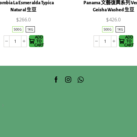
This
This
ombia La Esmeralda Typica
Panama 文藝復興系列 Ve
product
product
Natural 生豆
Geisha Washed 生豆
has
has
$
266.0
$
426.0
multiple
multiple
variants.
variants.
500G
1KG
500G
1KG
The
The
ADD
ADD
TO
TO
Colombia
Panama
options
options
CART
CART
La
文
may be
may be
Esmeralda
藝
chosen
chosen
Typica
復
on the
on the
Natural
興
product
product
生
系
page
page
Facebook
Instagram
Whatsapp
豆
列
數
Venus
量
Geisha
Washed
生
豆
數