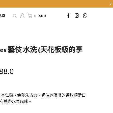
0
$
0.0
 US
bres 藝伎 水洗 (天花板級的享
88.0
橙酸甜、杏仁糖、金莎朱古力、奶油冰淇淋的香甜順滑口
有熱帶水果風味。