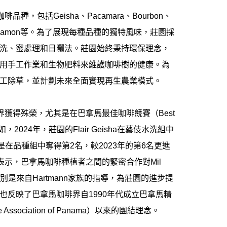
咖啡品種，包括
Geisha
、
Pacamara
、
Bourbon
、
Ramon
等。為了展現每種品種的獨特風味，莊園採
洗、蜜處理和日曬法。莊園始終秉持環保理念，
用手工作業和生物肥料來維護咖啡樹的健康。為
工除草，並計劃未來全面實現再生農業模式。
界獲得殊榮，尤其是在巴拿馬最佳咖啡競賽（
Best
如，
2024
年，莊園的
Flair Geisha
在藝伎水洗組中
是在品種組中奪得第
2
名，較
2023
年的第
6
名更進
表示，巴拿馬咖啡種植者之間的緊密合作對
Mil
別是來自
Hartmann
家族的指導，為莊園的進步提
也反映了巴拿馬咖啡界自
1990
年代成立巴拿馬精
e Association of Panama
）以來的團結理念。