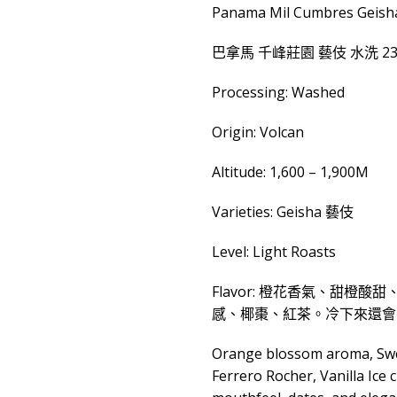
板
Panama Mil Cumbres Geish
級
的
巴拿馬 千峰莊園 藝伎 水洗 23
享
Processing: Washed
受)
生
Origin: Volcan
豆
數
Altitude: 1,600 – 1,900M
量
Varieties: Geisha 藝伎
Level: Light Roasts
Flavor: 橙花香氣、甜
感、椰棗、紅茶。冷下來還會
Orange blossom aroma, Swee
Ferrero Rocher, Vanilla Ic