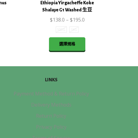
nus
Ethiopia Yirgacheffe Koke
Shalaye G1 Washed 生豆
$
138.0
–
$
195.0
500G
1KG
This
product
選擇規格
has
multiple
variants.
The
options
LINKS
may
Payment Method & Return Policy
be
chosen
Delivery Methods
on
Return Policy
the
product
Privacy Policy
page
Terms of Service