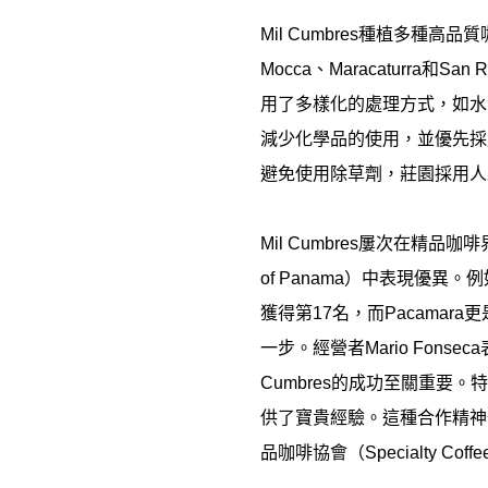
Mil Cumbres
種植多種高品質
Mocca
、
Maracaturra
和
San 
用了多樣化的處理方式，如水
減少化學品的使用，並優先採
避免使用除草劑，莊園採用人
Mil Cumbres
屢次在精品咖啡
of Panama
）中表現優異。例
獲得第
17
名，而
Pacamara
更
一步。經營者
Mario Fonseca
Cumbres
的成功至關重要。特
供了寶貴經驗。這種合作精神
品咖啡協會（
Specialty Coffe