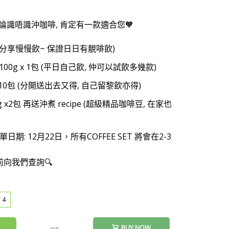
~
擇, 無論識唔識沖咖啡, 肯定有一款適合您🧡
好友分享慢慢飲~ 保證日日有靚啡飲)
豆100g x 1包 (平日自己飲, 仲可以試飲多幾款)
 x 10包 (分開送出去又得, 自己留黎飲亦得)
0g x2包 再送沖煮 recipe (超級精品咖啡豆, 在家也
: 12月22日，所有COFFEE SET 將會在2-3
前向我們查詢🔍
 4
BUY NOW