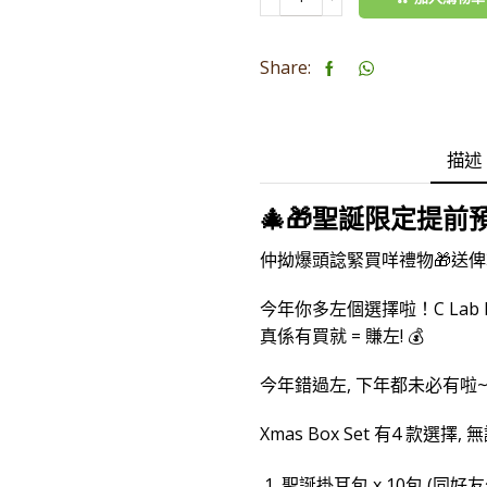
Coffee
Set
Share:
數
量
描述
🎄🎁
聖誕限定提前
仲拗爆頭諗緊買咩禮物🎁送
今年你多左個選擇啦！C Lab Roa
真係有買就 = 賺左! 💰
今年錯過左, 下年都未必有啦
Xmas Box Set 有4 款選
聖誕掛耳包 x 10包 (同