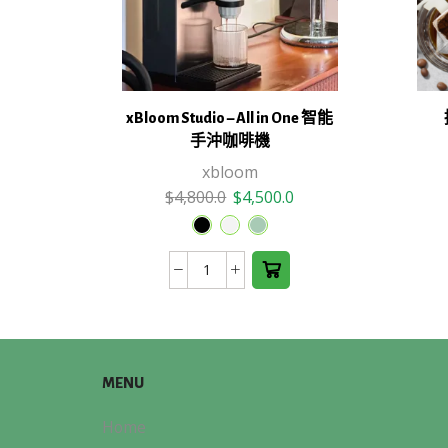
xBloom Studio – All in One 智能
This
手沖咖啡機
product
xbloom
has
Original
Current
$
4,800.0
$
4,500.0
multiple
price
price
variants.
was:
is:
The
$4,800.0.
$4,500.0.
xBloom
options
Studio
may be
-
chosen
All
on the
in
product
MENU
One
page
智
Home