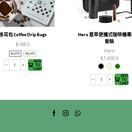
This
product
掛耳包 Coffee Drip Bags
Hero 意萃便攜式咖啡機
has
This
套裝
$
188.0
multiple
product
Hero
variants.
has
NUTTY
FRUITY
$
1,600.0
The
multiple
ADD
TO
掛
options
variants.
CART
耳
may be
The
ADD
TO
包
chosen
Hero
options
CART
Coffee
on the
意
may be
Drip
product
萃
chosen
Bags
page
便
on the
數
攜
product
Facebook
Instagram
Whatsapp
量
式
page
咖