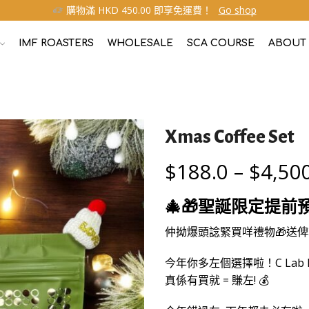
購物滿 HKD 450.00 即享免運費！
Go shop
IMF ROASTERS
WHOLESALE
SCA COURSE
ABOUT
Xmas Coffee Set
$
188.0
–
$
4,50
🎄🎁
聖誕限定提前
仲拗爆頭諗緊買咩禮物🎁送
今年你多左個選擇啦！C Lab Roa
真係有買就 = 賺左! 💰