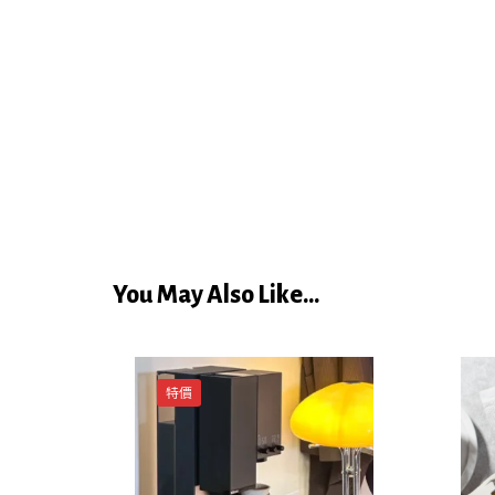
You May Also Like...
特價