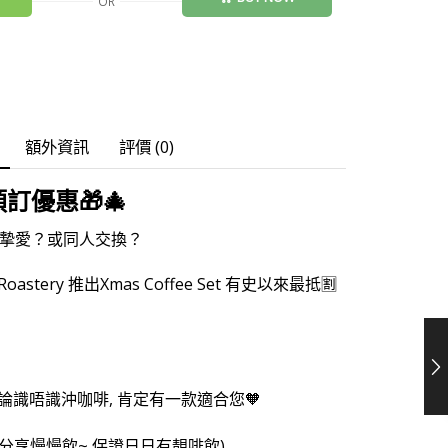
OR
額外資訊
評價 (0)
預訂優惠
🎁🎄
俾摯愛？或同人交換？
stery 推出Xmas Coffee Set 有史以來最抵🈹
~
擇, 無論識唔識沖咖啡, 肯定有一款適合您🧡
好友分享慢慢飲~ 保證日日有靚啡飲)