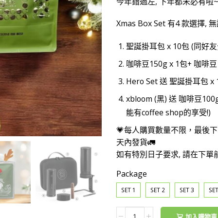
今年錯過左, 下年都未必有啦
Xmas Box Set 有4 款選
聖誕掛耳包 x 10包 (同
咖啡豆150g x 1包+ 咖啡
Hero Set 送 聖誕掛耳包
xbloom (黑) 送 咖啡豆10
能有coffee shop的享受!)
💗每人購買數量不限，最後下單日期
天內發貨🚛
如有特別日子要求, 請在下單
Package
SET 1
SET 2
SET 3
SET
Xmas
加入購物車