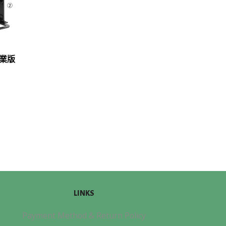
專業版
LINKS
Payment Method & Return Policy