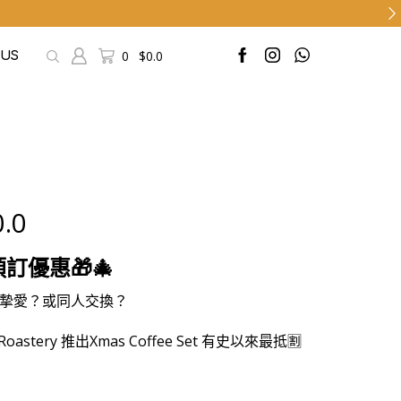
0
$
0.0
 US
0.0
預訂優惠
🎁🎄
俾摯愛？或同人交換？
stery 推出Xmas Coffee Set 有史以來最抵🈹